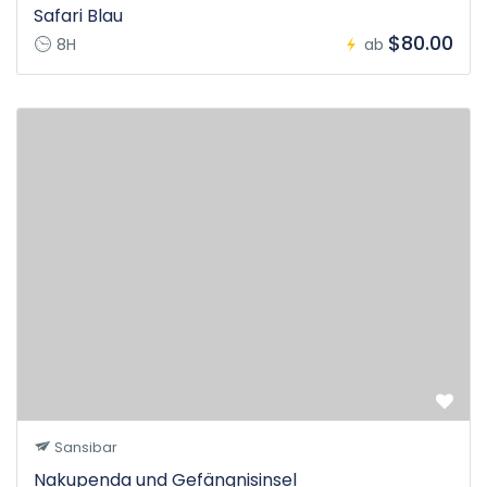
Safari Blau
$80.00
8H
ab
Sansibar
Nakupenda und Gefängnisinsel