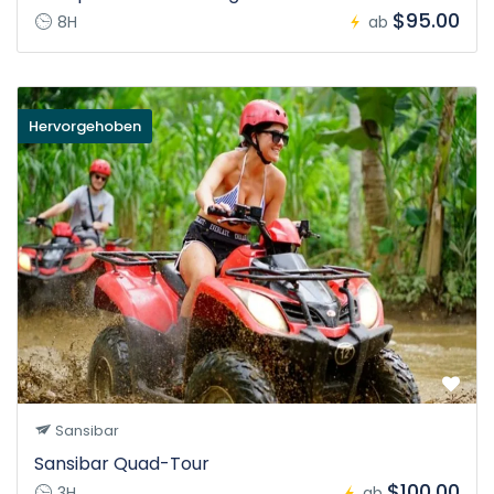
$95.00
8H
ab
Hervorgehoben
Sansibar
Sansibar Quad-Tour
$100.00
3H
ab