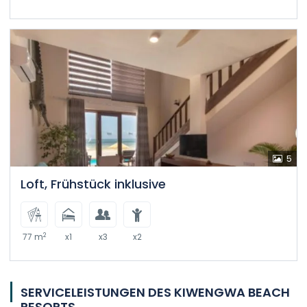
5
Loft, Frühstück inklusive
2
77 m
x1
x3
x2
SERVICELEISTUNGEN DES KIWENGWA BEACH
RESORTS