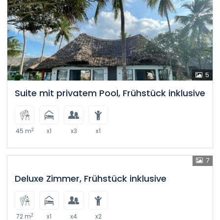
5
Suite mit privatem Pool, Frühstück inklusive
2
45 m
x1
x3
x1
7
Deluxe Zimmer, Frühstück inklusive
2
72 m
x1
x4
x2