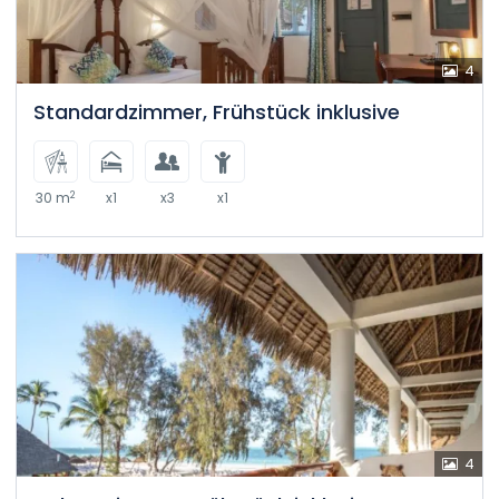
4
Standardzimmer, Frühstück inklusive
2
30 m
x1
x3
x1
4