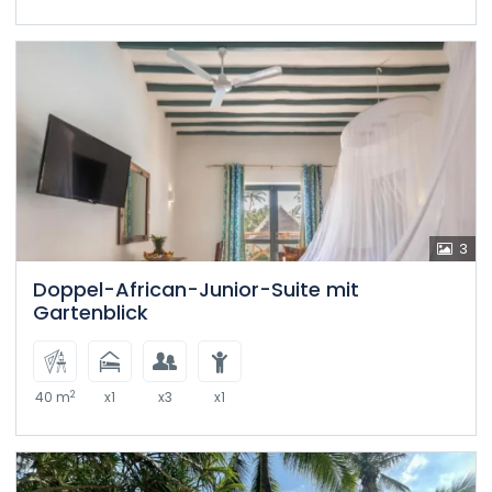
3
Doppel-African-Junior-Suite mit
Gartenblick
2
40 m
x1
x3
x1