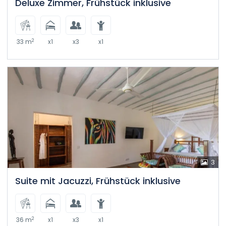
Deluxe Zimmer, Frühstück inklusive
2
33 m
x1
x3
x1
3
Suite mit Jacuzzi, Frühstück inklusive
2
36 m
x1
x3
x1