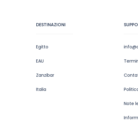
DESTINAZIONI
SUPP
Egitto
info@c
EAU
Termin
Zanzibar
Contat
Italia
Politi
Note l
Inform