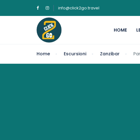
info@click2go.travel
HOME
L
Home
Escursioni
Zanzibar
Par