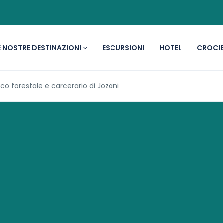
E NOSTRE DESTINAZIONI
ESCURSIONI
HOTEL
CROCIE
co forestale e carcerario di Jozani