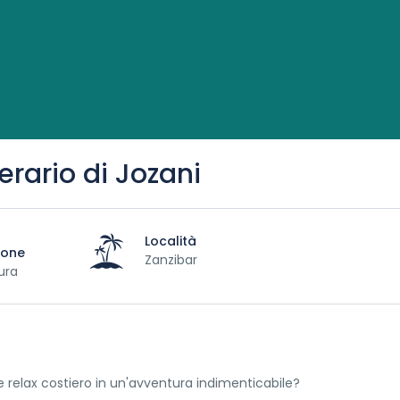
erario di Jozani
Località
ione
Zanzibar
ura
 e relax costiero in un'avventura indimenticabile?