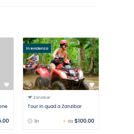
In evidenza
Zanzibar
ione
Tour in quad a Zanzibar
.00
$100.00
3H
da