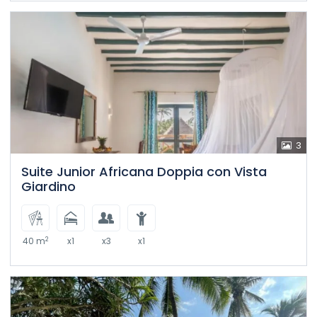
3
Suite Junior Africana Doppia con Vista
Giardino
2
40 m
x1
x3
x1