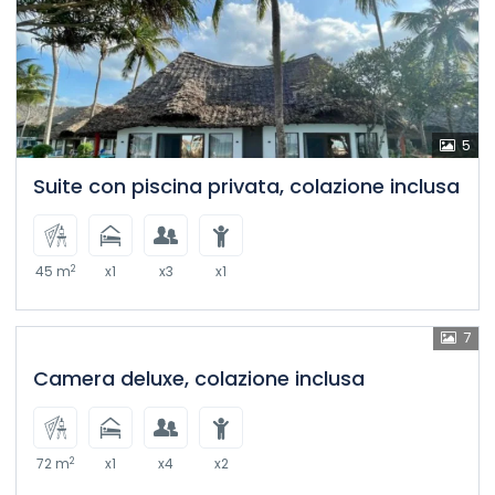
5
Suite con piscina privata, colazione inclusa
2
45 m
x1
x3
x1
7
Camera deluxe, colazione inclusa
2
72 m
x1
x4
x2