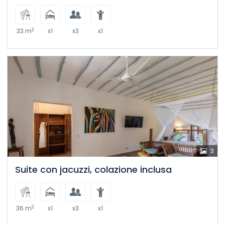
2
33 m
x1
x3
x1
3
Suite con jacuzzi, colazione inclusa
2
36 m
x1
x3
x1