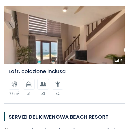
5
Loft, colazione inclusa
2
77 m
x1
x3
x2
SERVIZI DEL KIWENGWA BEACH RESORT