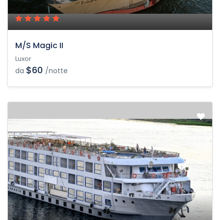
M/S Magic II
Luxor
$60
da
/notte