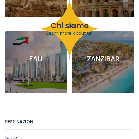
Chi siamo
1 Hotel
4 Nile
5 Hotels
26
Cruises
86
Excursions
Learn more about us
Excursions
EAU
ZANZIBAR
122 Excursions
1 Hotel
7
Excursions
DESTINAZIONI
Egitto