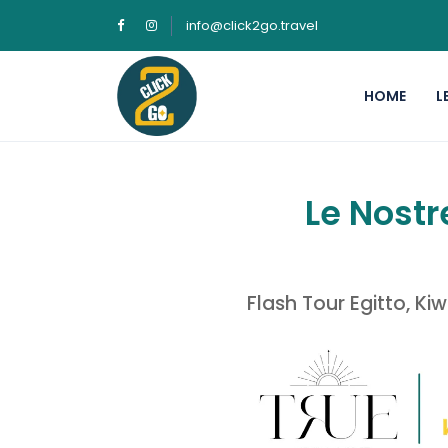
info@click2go.travel
HOME
L
Le Nostr
Flash Tour Egitto, Ki