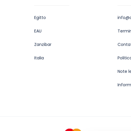
Egitto
info@c
EAU
Termin
Zanzibar
Contat
Italia
Politi
Note l
Inform